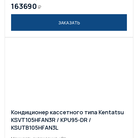
163690
₽
ЗАКАЗАТЬ
Кондиционер кассетного типа Kentatsu
KSVT105HFAN3R / KPU95-DR /
KSUTB105HFAN3L