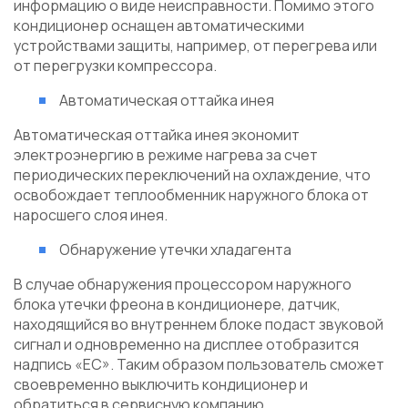
информацию о виде неисправности. Помимо этого
кондиционер оснащен автоматическими
устройствами защиты, например, от перегрева или
от перегрузки компрессора.
Автоматическая оттайка инея
Автоматическая оттайка инея экономит
электроэнергию в режиме нагрева за счет
периодических переключений на охлаждение, что
освобождает теплообменник наружного блока от
наросшего слоя инея.
Обнаружение утечки хладагента
В случае обнаружения процессором наружного
блока утечки фреона в кондиционере, датчик,
находящийся во внутреннем блоке подаст звуковой
сигнал и одновременно на дисплее отобразится
надпись «EC». Таким образом пользователь сможет
своевременно выключить кондиционер и
обратиться в сервисную компанию.