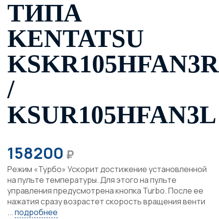
ТИПА
KENTATSU
KSKR105HFAN3R
/
KSUR105HFAN3L
158200
₽
Режим «Турбо» Ускорит достижение установленной
на пульте температуры. Для этого на пульте
управления предусмотрена кнопка Turbo. После ее
нажатия сразу возрастет скорость вращения венти
...
подробнее