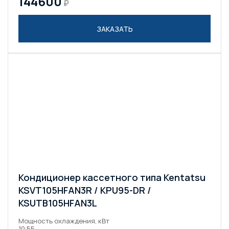
144600
₽
ЗАКАЗАТЬ
Кондиционер кассетного типа Kentatsu
KSVT105HFAN3R / KPU95-DR /
KSUTB105HFAN3L
Мощность охлаждения, кВт
10.55