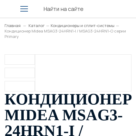
Главная
—
Каталог
—
Кондиционеры и сплит-системы
—
Кондиционер Midea MSAG3-24HRN1-I / MSAG3-24HRN1-O серии
Primary
КОНДИЦИОНЕР
MIDEA MSAG3-
24HRN1-I /