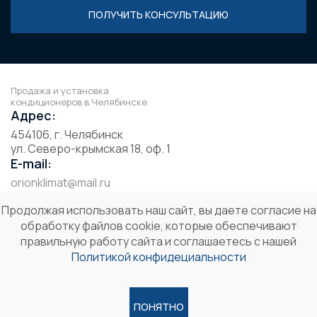
ПОЛУЧИТЬ КОНСУЛЬТАЦИЮ
Продажа и установка
кондиционеров в Челябинске
Адрес:
454106, г. Челябинск
ул. Северо-крымская 18, оф. 1
E-mail:
orionklimat@mail.ru
написать письмо
Продолжая использовать наш сайт, вы даете согласие на
Телефон:
обработку файлов cookie, которые обеспечивают
8 (351) 223-33-43
правильную работу сайта и соглашаетесь с нашей
заказать звонок
Политикой конфидециальности
ПОНЯТНО
© 2026, ООО «ОрионКлимат»