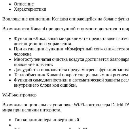
Описание
Характеристики
Воплощение концепции Kentatsu опирающейся на баланс функц
Возможности Kanami при доступной стоимости достаточно ши
Функция «Локальный микроклимат» предоставляет возмож
дистанционного управления.
При активации функции «Комфортный сон» снижается энер
человека.
Многоступенчатая очистка воздуха достигается благодар
появление плесени.
Для удобства пользователя предусмотрена функция запо
Теплообменник Kanami покрыт специальным покрытием Gol
Функция самодиагностики и автоматической защиты реал
внутреннего блока код ошибки.
Wi-Fi-контроллер
Возможна опциональная установка Wi-Fi-контроллера Daichi 
мира при наличии интернета.
Тип кондиционера
инверторный