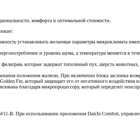
иональности, комфорта и оптимальной стоимости.
рокие:
ность устанавливать желаемые параметры микроклимата именно 
гопотребление и уровень шума, а температура меняется в тече
я фильтрам, которые задержат тополиный пух, шерсть животных, 
минания положения жалюзи. При включении блока заслонка возвр
den Fin, который защищает его от негативного воздействия вл
изована благодаря микропроцессору, который определит неиспр
DW11-B. При использовании приложения Daichi Comfort, управл