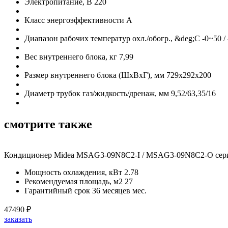
Электропитание, В
220
Класс энергоэффективности
A
Диапазон рабочих температур охл./обогр., &deg;C
-0~50 /
Вес внутреннего блока, кг
7,99
Размер внутреннего блока (ШхВхГ), мм
729x292x200
Диаметр трубок газ/жидкость/дренаж, мм
9,52/63,35/16
смотрите также
Кондиционер Midea MSAG3-09N8C2-I / MSAG3-09N8C2-O серии
Мощность охлаждения, кВт
2.78
Рекомендуемая площадь, м2
27
Гарантийный срок
36 месяцев мес.
47490
₽
заказать