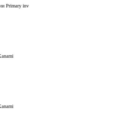
 Primary inv
Kanami
Kanami