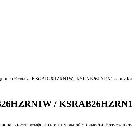
ионер Kentatsu KSGAB26HZRN1W / KSRAB26HZRN1 серия Kana
B26HZRN1W / KSRAB26HZRN1 с
иональности, комфорта и оптимальной стоимости. Возможности